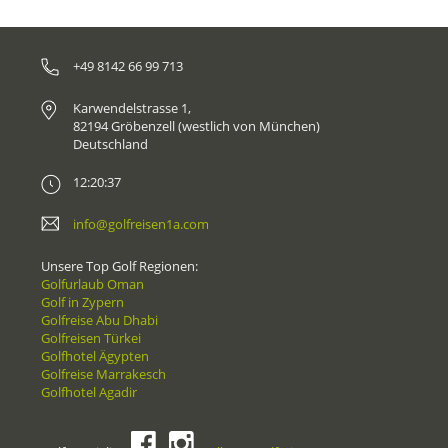
+49 8142 66 99 713
Karwendelstrasse 1,
82194 Gröbenzell (westlich von München)
Deutschland
12:20:37
info@golfreisen1a.com
Unsere Top Golf Regionen:
Golfurlaub Oman
Golf in Zypern
Golfreise Abu Dhabi
Golfreisen Türkei
Golfhotel Ägypten
Golfreise Marrakesch
Golfhotel Agadir