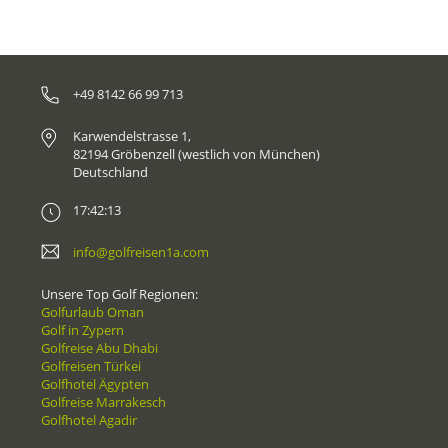
+49 8142 66 99 713
Karwendelstrasse 1,
82194 Gröbenzell (westlich von München)
Deutschland
17:42:13
info@golfreisen1a.com
Unsere Top Golf Regionen:
Golfurlaub Oman
Golf in Zypern
Golfreise Abu Dhabi
Golfreisen Türkei
Golfhotel Ägypten
Golfreise Marrakesch
Golfhotel Agadir