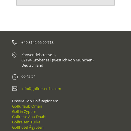
+49 8142 66 99 713
Karwendelstrasse 1,
82194 Gröbenzell (westlich von München)
Deutschland
00:42:54
info@golfreisen1a.com
Unsere Top Golf Regionen:
Golfurlaub Oman
Golf in Zypern
Golfreise Abu Dhabi
Golfreisen Türkei
Golfhotel Ägypten