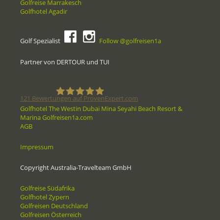
Golfreise Marrakesch
Golfhotel Agadir
Golf Spezialist
Follow @golfreisen1a
Partner von DERTOUR und TUI
121
Bewertungen auf ProvenExpert.com
Golfhotel The Westin Dubai Mina Seyahi Beach Resort &
Marina Golfreisen1a.com
Golfreisen1a - Golfreisen vom
AGB
Spezialisten
Impressum
Copyright Australia-Travelteam GmbH
Golfreise Südafrika
Golfhotel Zypern
Golfreisen Deutschland
Golfreisen Österreich