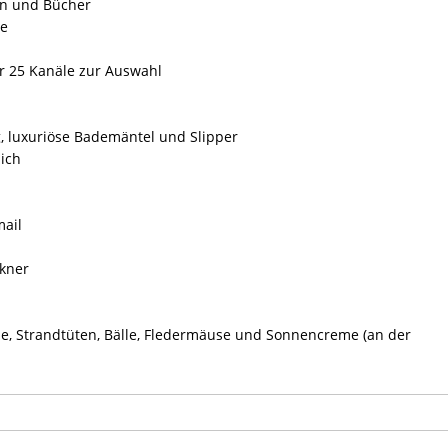
ten und Bücher
ge
er 25 Kanäle zur Auswahl
g, luxuriöse Bademäntel und Slipper
lich
mail
ckner
e, Strandtüten, Bälle, Fledermäuse und Sonnencreme (an der