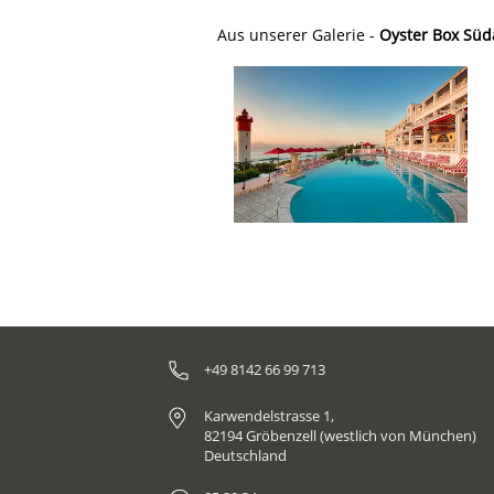
Aus unserer Galerie -
Oyster Box Süda
+49 8142 66 99 713
Karwendelstrasse 1,
82194 Gröbenzell (westlich von München)
Deutschland