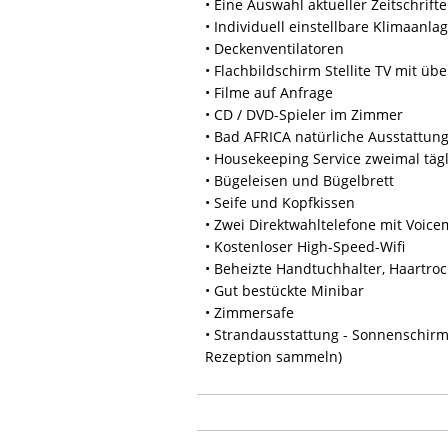
• Eine Auswahl aktueller Zeitschrif
• Individuell einstellbare Klimaanla
• Deckenventilatoren
• Flachbildschirm Stellite TV mit üb
• Filme auf Anfrage
• CD / DVD-Spieler im Zimmer
• Bad AFRICA natürliche Ausstattun
• Housekeeping Service zweimal täg
• Bügeleisen und Bügelbrett
• Seife und Kopfkissen
• Zwei Direktwahltelefone mit Voice
• Kostenloser High-Speed-Wifi
• Beheizte Handtuchhalter, Haartro
• Gut bestückte Minibar
• Zimmersafe
• Strandausstattung - Sonnenschirm
Rezeption sammeln)