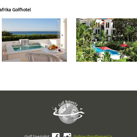
frika Golfhotel
Golf Spezialist
Follow @golfreisen1a