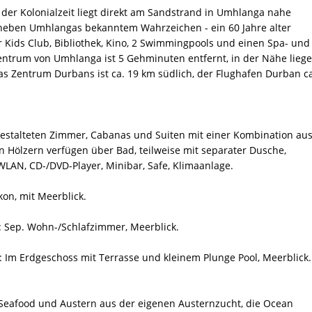
l der Kolonialzeit liegt direkt am Sandstrand in Umhlanga nahe
 neben Umhlangas bekanntem Wahrzeichen - ein 60 Jahre alter
r Kids Club, Bibliothek, Kino, 2 Swimmingpools und einen Spa- und
ntrum von Umhlanga ist 5 Gehminuten entfernt, in der Nähe lieg
as Zentrum Durbans ist ca. 19 km südlich, der Flughafen Durban c
 gestalteten Zimmer, Cabanas und Suiten mit einer Kombination au
 Hölzern verfügen über Bad, teilweise mit separater Dusche,
 WLAN, CD-/DVD-Player, Minibar, Safe, Klimaanlage.
kon, mit Meerblick.
m: Sep. Wohn-/Schlafzimmer, Meerblick.
m: Im Erdgeschoss mit Terrasse und kleinem Plunge Pool, Meerblick.
h, Seafood und Austern aus der eigenen Austernzucht, die Ocean