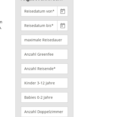
en
a.
s