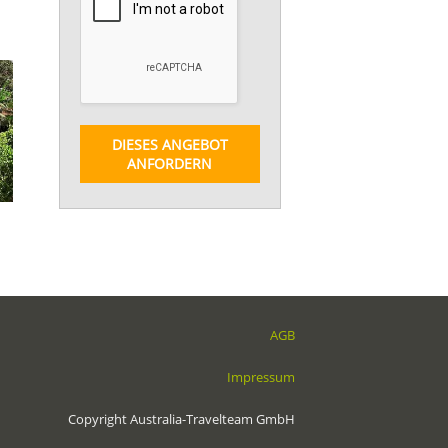
DIESES ANGEBOT
ANFORDERN
AGB
Impressum
Copyright Australia-Travelteam GmbH