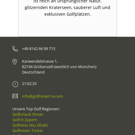
ist reich an ursprünglicher Natur,
nd
glitzernden Kraterseen, sauberer Luft und
g
exklusiven Golfplätzen.
+49 8142 66 99 713
Karwendelstrasse 1,
82194 Gröbenzell (westlich von München)
Deutschland
21:02:33
info@golfreisen1a.com
Unsere Top Golf Regionen:
Golfurlaub Oman
Golf in Zypern
Golfreise Abu Dhabi
Golfreisen Türkei