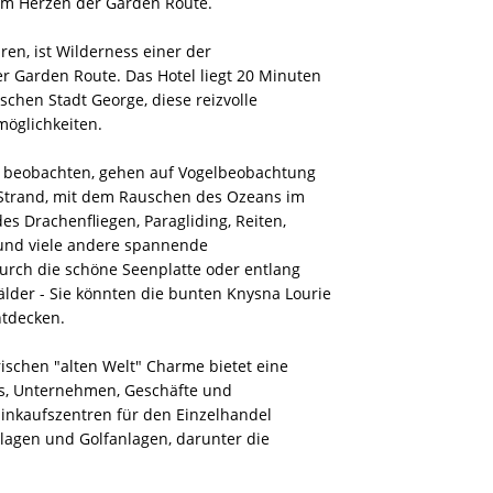
 im Herzen der Garden Route.
en, ist Wilderness einer der
r Garden Route. Das Hotel liegt 20 Minuten
schen Stadt George, diese reizvolle
möglichkeiten.
 beobachten, gehen auf Vogelbeobachtung
Strand, mit dem Rauschen des Ozeans im
des Drachenfliegen, Paragliding, Reiten,
 und viele andere spannende
urch die schöne Seenplatte oder entlang
er - Sie könnten die bunten Knysna Lourie
ntdecken.
rischen "alten Welt" Charme bietet eine
ts, Unternehmen, Geschäfte und
Einkaufszentren für den Einzelhandel
nlagen und Golfanlagen, darunter die