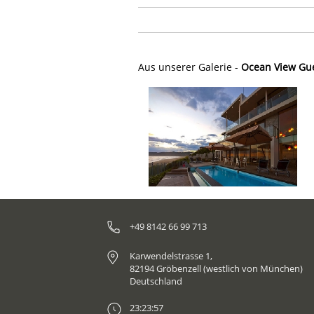
Aus unserer Galerie -
Ocean View Gue
+49 8142 66 99 713
Karwendelstrasse 1,
82194 Gröbenzell (westlich von München)
Deutschland
23:23:57