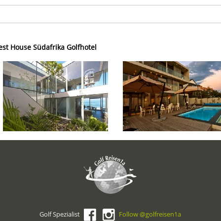
st House Südafrika Golfhotel
Golf Spezialist
Follow @golfreisen1a