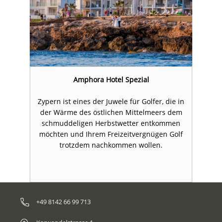
Amphora Hotel Spezial
 in
Zypern ist eines der Juwele für Golfer, die in
Zy
em
der Wärme des östlichen Mittelmeers dem
d
n
schmuddeligen Herbstwetter entkommen
lf
möchten und Ihrem Freizeitvergnügen Golf
m
trotzdem nachkommen wollen.
+49 8142 66 99 713