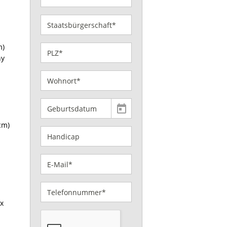
m)
ny
cm)
 x
.