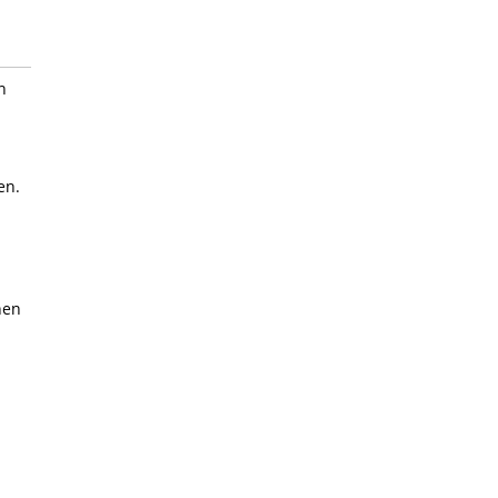
n
en.
nen