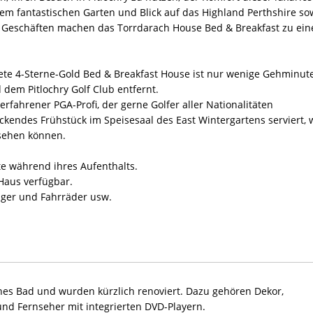
nem fantastischen Garten und Blick auf das Highland Perthshire so
d Geschäften machen das Torrdarach House Bed & Breakfast zu ei
ete 4-Sterne-Gold Bed & Breakfast House ist nur wenige Gehminut
dem Pitlochry Golf Club entfernt.
rfahrener PGA-Profi, der gerne Golfer aller Nationalitäten
kendes Frühstück im Speisesaal des East Wintergartens serviert, 
 sehen können.
te während ihres Aufenthalts.
Haus verfügbar.
äger und Fahrräder usw.
nes Bad und wurden kürzlich renoviert. Dazu gehören Dekor,
und Fernseher mit integrierten DVD-Playern.