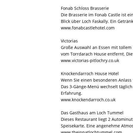
Fonab Schloss Brasserie
Die Brasserie im Fonab Castle ist e
Blick über Loch Faskally. Ein Geträ
www.fonabcastlehotel.com
Victorias
Große Auswahl an Essen mit tollem S
vom Torrdarach House entfernt. Die F
www.victorias-pitlochry.co.uk
Knockendarroch House Hotel
Wenn Sie einen besonderen Anlass f
Das 3-Gänge-Menü wechselt täglich 
Erfahrung.
www.knockendarroch.co.uk
Das Gasthaus am Loch Tummel
Dieses Restaurant liegt 2 Autominut
Speisekarte. Eine angenehme Atmos
www.theinnatlochtummel.com