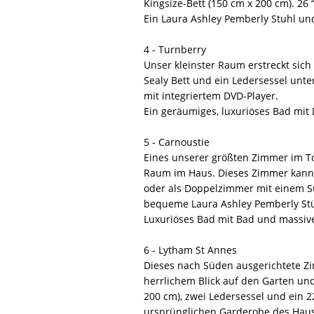
Kingsize-Bett (150 cm x 200 cm). 26
Ein Laura Ashley Pemberly Stuhl un
4 - Turnberry
Unser kleinster Raum erstreckt sich 
Sealy Bett und ein Ledersessel unt
mit integriertem DVD-Player.
Ein geräumiges, luxuriöses Bad mi
5 - Carnoustie
Eines unserer größten Zimmer im To
Raum im Haus. Dieses Zimmer kann 
oder als Doppelzimmer mit einem Su
bequeme Laura Ashley Pemberly Stüh
Luxuriöses Bad mit Bad und massi
6 - Lytham St Annes
Dieses nach Süden ausgerichtete Zi
herrlichem Blick auf den Garten und
200 cm), zwei Ledersessel und ein 2
ursprünglichen Garderobe des Hau