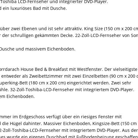
 “Toshiba LCD-Fernseher und integrierter DVD-Player.
d ein luxuriöses Bad mit Dusche.
über zwei Ebenen und ist sehr attraktiv. King Size (150 cm x 200 c
er der schrulligen gekämmten Decke. 22-Zoll-LCD-Fernseher von So
t Dusche und massivem Eichenboden.
rrdarach House Bed & Breakfast mit Westfenster. Der vielseitigste
entweder als Zweibettzimmer mit zwei Einzelbetten (90 cm x 200 
perking-Bett (180 cm x 200 cm) eingerichtet werden. Zwei sehr
le. 32-Zoll-Toshiba-LCD-Fernseher mit integriertem DVD-Player.
vem Eichenboden.
mmer im Erdgeschoss verfügt über ein riesiges Fenster mit
 die Hügel dahinter. Massiver Eichenboden, Kingsize-Bett (150 cm
2-Zoll-Toshiba-LCD-Fernseher mit integriertem DVD-Player. Aus der
ses wurde ein eigenes Duschbad mit Fußbodenheizung geschaffen