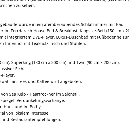
örnchen zu sehen.
bengebäude wurde in ein atemberaubendes Schlafzimmer mit Bad
 im Torrdarach House Bed & Breakfast. Kingsize-Bett (150 cm x 2
 mit integriertem DVD-Player. Luxus-Duschbad mit Fußbodenheizu
ten Innenhof mit Teakholz-Tisch und Stühlen.
00 cm), Superking (180 cm x 200 cm) und Twin (90 cm x 200 cm).
assiver Eiche.
-Player.
uswahl an Tees und Kaffee wird angeboten.
l von Sea Kelp - Haartrockner im Salonstil.
rspiegel! Verdunkelungsvorhänge.
n Haus und im Bothy.
ial von lokalem Interesse.
n und Restaurantempfehlungen.