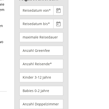
wie
nem
en
wo