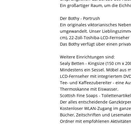
Ein großartiger Raum, um die Eichh
Der Bothy - Portrush
Ein originales viktorianisches Ne
umgewandelt. Unser Lieblingszimmer
cm), 22-Zoll-Toshiba-LCD-Fernseher
Das Bothy verfügt über einen priva
Weitere Einrichtungen sind:
Sealy Betten - Kingsize (150 cm x 2
Mindestens ein Sessel. Möbel aus m
LCD-Fernseher mit integriertem DVD
Tee- und Kaffeezubereiter - eine A
Thermoskanne mit Eiswasser.
Scottish Fine Soaps - Toilettenartike
Der alles entscheidende Ganzkörpe
Kostenloser WLAN-Zugang im ganze
Bücher, Zeitschriften und Lesemater
Ordner mit empfohlenen Aktivitäte