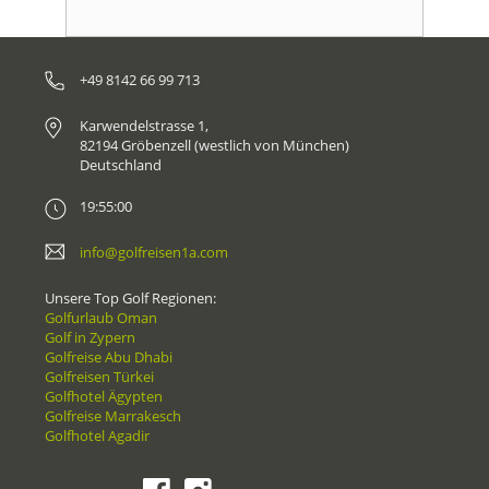
+49 8142 66 99 713
Karwendelstrasse 1,
82194 Gröbenzell (westlich von München)
Deutschland
19:55:00
info@golfreisen1a.com
Unsere Top Golf Regionen:
Golfurlaub Oman
Golf in Zypern
Golfreise Abu Dhabi
Golfreisen Türkei
Golfhotel Ägypten
Golfreise Marrakesch
Golfhotel Agadir