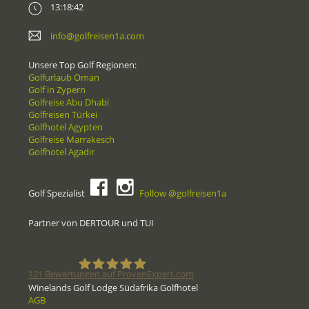
13:18:42
info@golfreisen1a.com
Unsere Top Golf Regionen:
Golfurlaub Oman
Golf in Zypern
Golfreise Abu Dhabi
Golfreisen Türkei
Golfhotel Ägypten
Golfreise Marrakesch
Golfhotel Agadir
Golf Spezialist
Follow @golfreisen1a
Partner von DERTOUR und TUI
121
Bewertungen auf ProvenExpert.com
Winelands Golf Lodge Südafrika Golfhotel
AGB
Golfreisen1a - Golfreisen vom