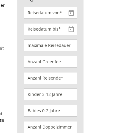
der
it
nd
se