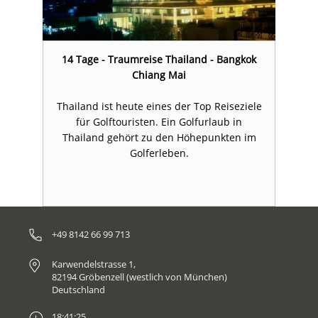
k
14 Tage - Traumreise Thailand - Bangkok
Chiang Mai
le
Thailand ist heute eines der Top Reiseziele
T
für Golftouristen. Ein Golfurlaub in
m
Thailand gehört zu den Höhepunkten im
Golferleben.
+49 8142 66 99 713
Karwendelstrasse 1,
82194 Gröbenzell (westlich von München)
Deutschland
18:41:25