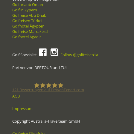
Golfurlaub Oman
Golf in Zypern
Golfreise Abu Dhabi
Golfreisen Türkei
Golfhotel Ägypten
Golfreise Marrakesch
Golfhotel Agadir
Golf Spezialist
Follow @golfreisen1a
Partner von DERTOUR und TUI
121
Bewertungen auf ProvenExpert.com
AGB
Golfreisen1a - Golfreisen vom
Impressum
Spezialisten
Copyright Australia-Travelteam GmbH
Golfreise Südafrika