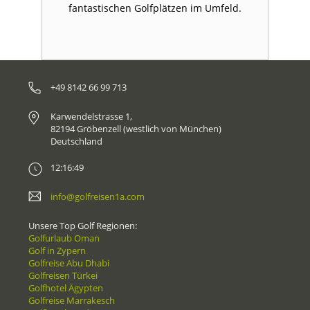
fantastischen Golfplätzen im Umfeld.
+49 8142 66 99 713
Karwendelstrasse 1,
82194 Gröbenzell (westlich von München)
Deutschland
12:16:49
info@golfreisen1a.com
Unsere Top Golf Regionen:
Golfurlaub Oman
Golf in Zypern
Golfreise Abu Dhabi
Golfreisen Türkei
Golfhotel Ägypten
Golfreise Marrakesch