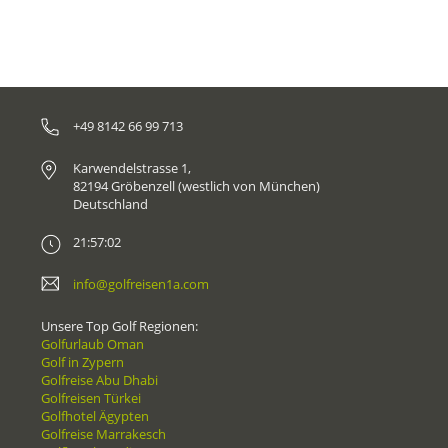
+49 8142 66 99 713
Karwendelstrasse 1,
82194 Gröbenzell (westlich von München)
Deutschland
21:57:02
info@golfreisen1a.com
Unsere Top Golf Regionen:
Golfurlaub Oman
Golf in Zypern
Golfreise Abu Dhabi
Golfreisen Türkei
Golfhotel Ägypten
Golfreise Marrakesch