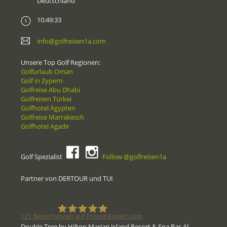
Deutschland
10:49:33
info@golfreisen1a.com
Unsere Top Golf Regionen:
Golfurlaub Oman
Golf in Zypern
Golfreise Abu Dhabi
Golfreisen Türkei
Golfhotel Ägypten
Golfreise Marrakesch
Golfhotel Agadir
Golf Spezialist
Follow @golfreisen1a
Partner von DERTOUR und TUI
121
Bewertungen auf ProvenExpert.com
Double Tree by Hilton Marjan Island Resort & Spa Ras Al