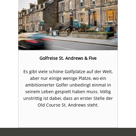
Golfreise St. Andrews & Five
t,
Es gibt viele schöne Golfplätze auf der Welt,
E
aber nur einige wenige Plätze, wo ein
in
ambitionierter Golfer unbedingt einmal in
a
g
seinem Leben gespielt haben muss. Völlig
der
unstrittig ist dabei, dass an erster Stelle der
un
Old Course St. Andrews steht.