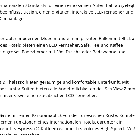
rnationalen Standards für einen erholsamen Aufenthalt ausgelegt
beeinflusst Design, einen digitalen, interaktive LCD-Fernseher und
 Klimaanlage.
fortablen modernen Möbeln und einem privaten Balkon mit Blick a
des Hotels bieten einen LCD-Fernseher, Safe, Tee-und Kaffee
r ein großes Badezimmer mit Fön, Dusche oder Badewanne und
rt & Thalasso bieten geräumige und komfortable Unterkunft. Mit
r. Junior Suiten bieten alle Annehmlichkeiten des Sea View Zimm
telmeer sowie einen zusätzlichen LCD-Fernseher.
äste mit einen Panoramablick von der tunesischen Küste. Komple
odernen Funktionen eines internationalen Hotels, darunter ein
ennt, Nespresso ®-Kaffeemaschine, kostenloses High-Speed-, WL