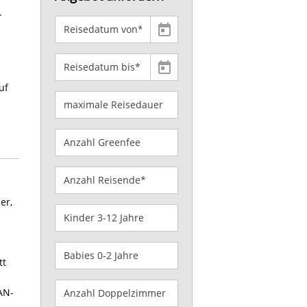
.
uf
er,
tt
AN-