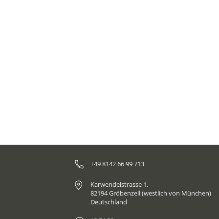
+49 8142 66 99 713
Karwendelstrasse 1,
82194 Gröbenzell (westlich von München)
Deutschland