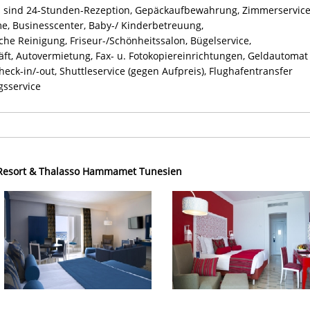
ls sind 24-Stunden-Rezeption, Gepäckaufbewahrung, Zimmerservice
e, Businesscenter, Baby-/ Kinderbetreuung,
e Reinigung, Friseur-/Schönheitssalon, Bügelservice,
t, Autovermietung, Fax- u. Fotokopiereinrichtungen, Geldautomat
Check-in/-out, Shuttleservice (gegen Aufpreis), Flughafentransfer
gsservice
 Resort & Thalasso Hammamet Tunesien