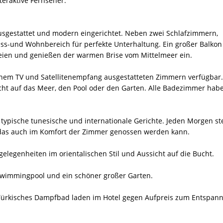
teraktive Fernseher.
h ausgestattet und modern eingerichtet. Neben zwei Schlafzimmern,
 Ess-und Wohnbereich für perfekte Unterhaltung. Ein großer Balkon
reien und genießen der warmen Brise vom Mittelmeer ein.
einem TV und Satellitenempfang ausgestatteten Zimmern verfügbar.
cht auf das Meer, den Pool oder den Garten. Alle Badezimmer hab
 typische tunesische und internationale Gerichte. Jeden Morgen st
, das auch im Komfort der Zimmer genossen werden kann.
zgelegenheiten im orientalischen Stil und Aussicht auf die Bucht.
Swimmingpool und ein schöner großer Garten.
n Türkisches Dampfbad laden im Hotel gegen Aufpreis zum Entspan