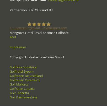
Partner von DERTOUR und TUI
121
Bewertungen auf ProvenExpert.com
Mangrove Hotel Ras Al Khaimah Golfhotel
AGB
Golfreisen1a - Golfreisen vom
Impressum
Spezialisten
Copyright Australia-Travelteam GmbH
Golfreise Südafrika
Golfhotel Zypern
Golfreisen Deutschland
Golfreisen Österreich
Golf Mallorca
Golf Gran Canaria
Golf Teneriffa
Golf Fuerteventura