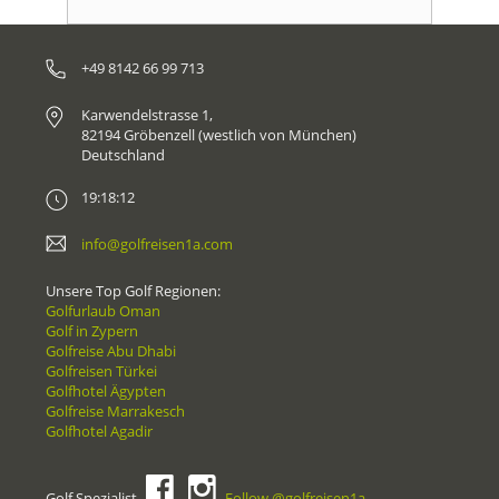
+49 8142 66 99 713
Karwendelstrasse 1,
82194 Gröbenzell (westlich von München)
Deutschland
19:18:12
info@golfreisen1a.com
Unsere Top Golf Regionen:
Golfurlaub Oman
Golf in Zypern
Golfreise Abu Dhabi
Golfreisen Türkei
Golfhotel Ägypten
Golfreise Marrakesch
Golfhotel Agadir
Golf Spezialist
Follow @golfreisen1a