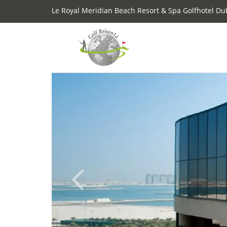
Le Royal Meridian Beach Resort & Spa Golfhotel Du
Previous