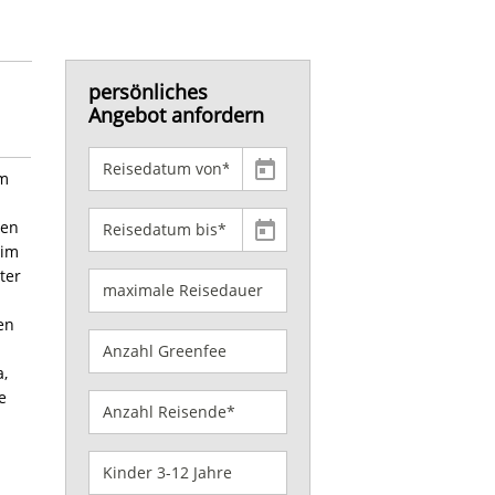
persönliches
Angebot anfordern
em
ten
 im
ter
en
a,
e