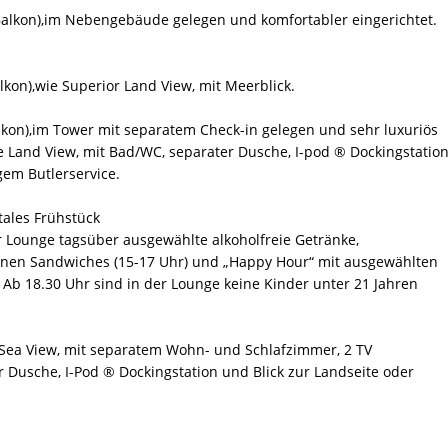
.Balkon),im Nebengebäude gelegen und komfortabler eingerichtet.
lkon),wie Superior Land View, mit Meerblick.
lkon),im Tower mit separatem Check-in gelegen und sehr luxuriös
e Land View, mit Bad/WC, separater Dusche, I-pod ® Dockingstation
gem Butlerservice.
tales Frühstück
er Lounge tagsüber ausgewählte alkoholfreie Getränke,
inen Sandwiches (15-17 Uhr) und „Happy Hour“ mit ausgewählten
 Ab 18.30 Uhr sind in der Lounge keine Kinder unter 21 Jahren
e Sea View, mit separatem Wohn- und Schlafzimmer, 2 TV
r Dusche, I-Pod ® Dockingstation und Blick zur Landseite oder