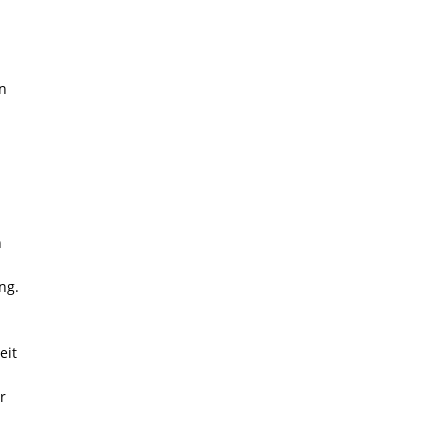
n
n
ng.
eit
r