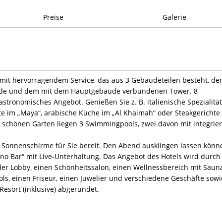
Preise
Galerie
l mit hervorragendem Service, das aus 3 Gebäudeteilen besteht, d
e und dem mit dem Hauptgebäude verbundenen Tower. 8
gastronomisches Angebot. Genießen Sie z. B. italienische Spezialitä
te im „Maya“, arabische Küche im „Al Khaimah“ oder Steakgerichte
, schönen Garten liegen 3 Swimmingpools, zwei davon mit integrier
 Sonnenschirme für Sie bereit. Den Abend ausklingen lassen könn
ano Bar“ mit Live-Unterhaltung. Das Angebot des Hotels wird durch
der Lobby, einen Schönheitssalon, einen Wellnessbereich mit Saun
, einen Friseur, einen Juwelier und verschiedene Geschäfte sowi
sort (inklusive) abgerundet.