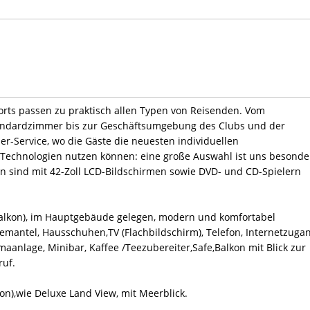
rts passen zu praktisch allen Typen von Reisenden. Vom
andardzimmer bis zur Geschäftsumgebung des Clubs und der
er-Service, wo die Gäste die neuesten individuellen
-Technologien nutzen können: eine große Auswahl ist uns besonde
en sind mit 42-Zoll LCD-Bildschirmen sowie DVD- und CD-Spielern
 Balkon), im Hauptgebäude gelegen, modern und komfortabel
emantel, Hausschuhen,TV (Flachbildschirm), Telefon, Internetzuga
maanlage, Minibar, Kaffee /Teezubereiter,Safe,Balkon mit Blick zur
ruf.
kon),wie Deluxe Land View, mit Meerblick.