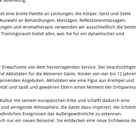
te Ablenkung.
et eine breite Palette an Leistungen, die Körper, Geist und Seele
tige Auswahl an Behandlungen, Massagen, Reflexzonenmassagen,
ngen und Aromatherapie verwenden wir ausschließlich die beste
Trainingsraum bietet alles, was Sie für ein dynamisches und
nur Erwachsene von dem hervorragenden Service. Der beaufsichtigte
 Aktivitäten für die kleineren Gäste. Kinder von vier bis 12 Jahre
spannenden Angeboten. Aktivitäten wie eine Figur aus Krempel und
vität und Spaß und gewähren Eltern einen Moment der Entspannu
 Kultur mit seinem europäischen Erbe und schafft dadurch eine
e und anregende Atmosphäre, die Gäste dazu inspiriert, die Schönh
wöhnlichen Ereignissen das Außergewöhnliche zu erkennen.
ch nur ein neues Reiseziel. Sie entdecken eine neue Sichtweise de