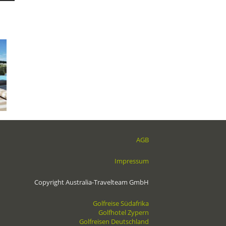
AGB
Impressum
Copyright Australia-Travelteam GmbH
Golfreise Südafrika
Golfhotel Zypern
Golfreisen Deutschland