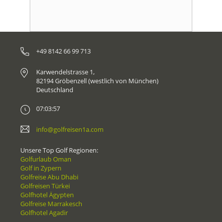
+49 8142 66 99 713
Karwendelstrasse 1,
82194 Gröbenzell (westlich von München)
Deutschland
07:03:57
info@golfreisen1a.com
Unsere Top Golf Regionen:
Golfurlaub Oman
Golf in Zypern
Golfreise Abu Dhabi
Golfreisen Türkei
Golfhotel Ägypten
Golfreise Marrakesch
Golfhotel Agadir