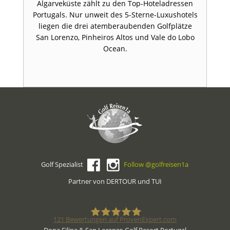
Algarveküste zählt zu den Top-Hoteladressen
Portugals. Nur unweit des 5-Sterne-Luxushotels
liegen die drei atemberaubenden Golfplätze
San Lorenzo, Pinheiros Altos und Vale do Lobo
Ocean.
Golf Spezialist
Follow @golfreisen1a
Partner von DERTOUR und TUI
121
Bewertungen auf ProvenExpert.com
Dona Filipa & San Lorenzo Golf Resort Portugal