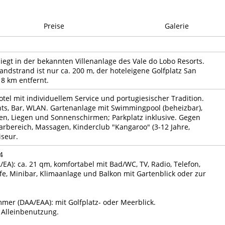
Preise
Galerie
liegt in der bekannten Villenanlage des Vale do Lobo Resorts.
andstrand ist nur ca. 200 m, der hoteleigene Golfplatz San
 8 km entfernt.
otel mit individuellem Service und portugiesischer Tradition.
ts, Bar, WLAN. Gartenanlage mit Swimmingpool (beheizbar),
en, Liegen und Sonnenschirmen; Parkplatz inklusive. Gegen
rbereich, Massagen, Kinderclub "Kangaroo" (3-12 Jahre,
iseur.
4
EA): ca. 21 qm, komfortabel mit Bad/WC, TV, Radio, Telefon,
afe, Minibar, Klimaanlage und Balkon mit Gartenblick oder zur
mer (DAA/EAA): mit Golfplatz- oder Meerblick.
 Alleinbenutzung.