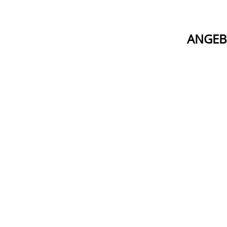
ANGEB
PORTUGAL
Top Angebot Algarve - Dona Filipa Hotel
Das Dona Filipa Hotel an der portugiesischen