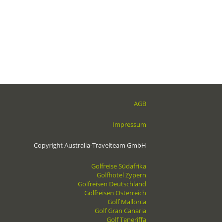
Algarveküste zählt zu den Top-Hoteladressen
Portugals. Nur unweit des 5-Sterne-Luxushotels
liegen die drei atemberaubenden Golfplätze
San Lorenzo, Pinheiros Altos und Vale do Lobo
Ocean.
AGB
Impressum
Copyright Australia-Travelteam GmbH
Golfreise Südafrika
Golfhotel Zypern
Golfreisen Deutschland
Golfreisen Österreich
Golf Mallorca
Golf Gran Canaria
Golf Teneriffa