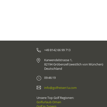
Algarveküste zählt zu den Top-Hoteladressen
Portugals. Nur unweit des 5-Sterne-Luxushotels
liegen die drei atemberaubenden Golfplätze
San Lorenzo, Pinheiros Altos und Vale do Lobo
Ocean.
+49 8142 66 99 713
Karwendelstrasse 1,
82194 Gröbenzell (westlich von München)
Deutschland
09:46:19
info@golfreisen1a.com
Unsere Top Golf Regionen:
Golfurlaub Oman
Golf in Zypern