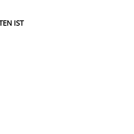
EN IST
PORTUGAL
Top Angebot Algarve - Dona Filipa Hotel
Das Dona Filipa Hotel an der portugiesischen