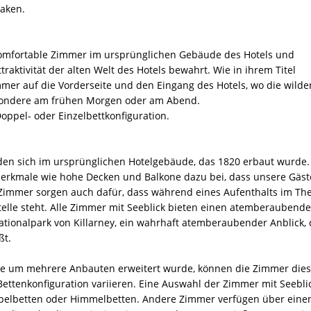
laken.
omfortable Zimmer im ursprünglichen Gebäude des Hotels und
aktivität der alten Welt des Hotels bewahrt. Wie in ihrem Titel
mer auf die Vorderseite und den Eingang des Hotels, wo die wilde
esondere am frühen Morgen oder am Abend.
ppel- oder Einzelbettkonfiguration.
nden sich im ursprünglichen Hotelgebäude, das 1820 erbaut wurde.
 Merkmale wie hohe Decken und Balkone dazu bei, dass unsere Gäst
immer sorgen auch dafür, dass während eines Aufenthalts im Th
telle steht. Alle Zimmer mit Seeblick bieten einen atemberaubend
ationalpark von Killarney, ein wahrhaft atemberaubender Anblick, 
ßt.
nte um mehrere Anbauten erweitert wurde, können die Zimmer dies
Bettenkonfiguration variieren. Eine Auswahl der Zimmer mit Seebli
oppelbetten oder Himmelbetten. Andere Zimmer verfügen über eine