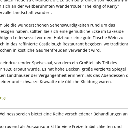
sich an der weltberühmten Wanderroute "The Ring of Kerry"
rvolle Landschaft wandert.
m Sie die wunderschönen Sehenswürdigkeiten rund um das
esogen haben, sollten Sie sich eine gemütliche Ecke im Lakeside
htigen Ledersessel vor dem Holzfeuer eine gute Flasche Wein zu
ich in das raffinierte Castlelough Restaurant begeben, wo tradition
Köchen in köstliche Gaumenfreuden verwandelt wird.
beeindruckender Speisesaal, von dem ein Großteil als Teil des
 1820 erbaut wurde. Es hat hohe Decken, große verzierte Spiegel
ßen Landhäuser der Vergangenheit erinnern, als das Abendessen 
eider und schwarze Krawatte die übliche Kleidung waren.
ung:
Wellnessbereich bietet eine Reihe verschiedener Behandlungen an
vorragend als Ausganspunkt für viele Freizeitmöglichkeiten und