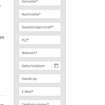
r
atz
Mor