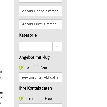
n
Kategorie
Angebot mit Flug
e
e
Ja
Nein
en
der
Ihre Kontaktdaten
er
ck
Herr
Frau
n