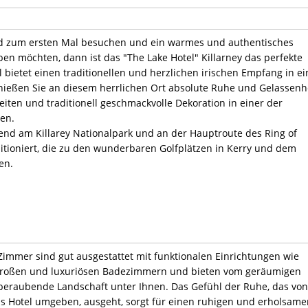
and zum ersten Mal besuchen und ein warmes und authentisches
eben möchten, dann ist das "The Lake Hotel" Killarney das perfekte
l bietet einen traditionellen und herzlichen irischen Empfang in ei
ießen Sie an diesem herrlichen Ort absolute Ruhe und Gelassenhe
iten und traditionell geschmackvolle Dekoration in einer der
en.
zend am Killarey Nationalpark und an der Hauptroute des Ring of
ositioniert, die zu den wunderbaren Golfplätzen in Kerry und dem
en.
immer sind gut ausgestattet mit funktionalen Einrichtungen wie
, großen und luxuriösen Badezimmern und bieten vom geräumigen
mberaubende Landschaft unter Ihnen. Das Gefühl der Ruhe, das von
as Hotel umgeben, ausgeht, sorgt für einen ruhigen und erholsame