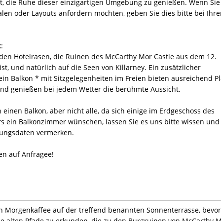
it, die Ruhe dieser einzigartigen Umgebung zu genießen. Wenn Sie
n oder Layouts anfordern möchten, geben Sie dies bitte bei Ihre
:
 den Hotelrasen, die Ruinen des McCarthy Mor Castle aus dem 12.
st, und natürlich auf die Seen von Killarney. Ein zusätzlicher
in Balkon * mit Sitzgelegenheiten im Freien bieten ausreichend Pl
d genießen bei jedem Wetter die berühmte Aussicht.
inen Balkon, aber nicht alle, da sich einige im Erdgeschoss des
s ein Balkonzimmer wünschen, lassen Sie es uns bitte wissen und
rungsdaten vermerken.
en auf Anfragee!
n Morgenkaffee auf der treffend benannten Sonnenterrasse, bevor
e alten Pfade zu erkunden, die zu den Burgruinen von McCarthy 