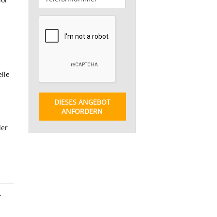
elle
DIESES ANGEBOT
ANFORDERN
der
.