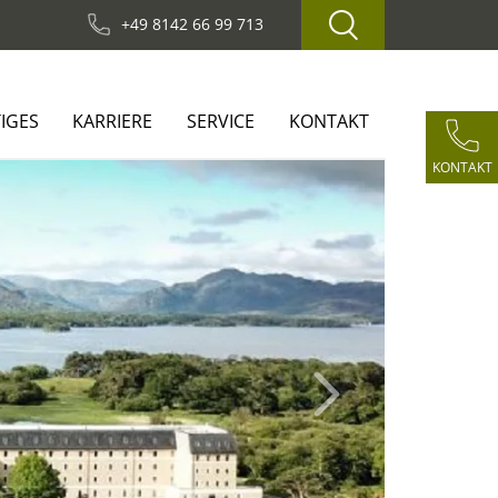
+49 8142 66 99 713
IGES
KARRIERE
SERVICE
KONTAKT
KONTAKT
Next