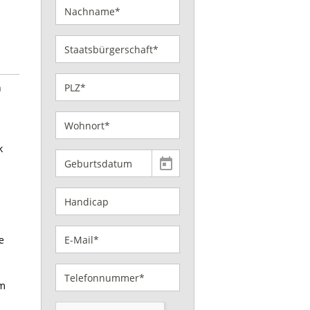
h
k
e
um