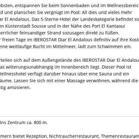
Liebsten, entspannen Sie beim Sonnenbaden und im Wellnessbereic
d und planschen Sie vergnügt im Pool: All dies und vieles mehr
r El Andalous. Das 5-Sterne-Hotel der Landeskategorie befindet si
n Küstenstadt Sousse und in der Nähe des Port El Kantaoui
herrlicher feinsandiger Strand sozusagen direkt zu Füßen.
eien Tage im IBEROSTAR Diar El Andalous definitiv auf ihre Kost
ine weitläufige Bucht im Mittelmeer, lädt zum Schwimmen ein.
rteilen sich auf dem Außengelände des IBEROSTAR Diar El Andalou
s witterungsunabhängig im Innenbereich liegt. Dieser Pool ist
 Wellnesshotel verfügt darüber hinaus über eine Sauna und ein
ume. Lassen Sie sich mit einer Massage verwöhnen, während die
htig amüsieren.
Ins Zentrum ca. 800 m.
mern bietet Rezeption, Nichtraucherrestaurant, Themenrestaurant