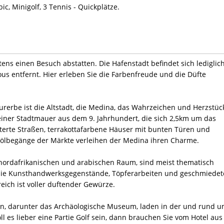
ic, Minigolf, 3 Tennis - Quickplätze.
tens einen Besuch abstatten. Die Hafenstadt befindet sich lediglic
s entfernt. Hier erleben Sie die Farbenfreude und die Düfte
rerbe ist die Altstadt, die Medina, das Wahrzeichen und Herzstüc
iner Stadtmauer aus dem 9. Jahrhundert, die sich 2,5km um das
lasterte Straßen, terrakottafarbene Häuser mit bunten Türen und
wölbegänge der Märkte verleihen der Medina ihren Charme.
 nordafrikanischen und arabischen Raum, sind meist thematisch
n Sie Kunsthandwerksgegenstände, Töpferarbeiten und geschmiedet
eich ist voller duftender Gewürze.
en, darunter das Archäologische Museum, laden in der und rund 
ll es lieber eine Partie Golf sein, dann brauchen Sie vom Hotel aus