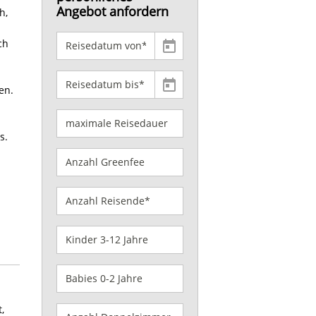
Angebot anfordern
h,
ch
en.
s.
,