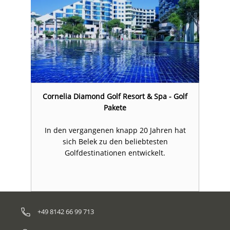
lf
Cornelia Diamond Golf Resort & Spa - Golf
C
Pakete
t
In den vergangenen knapp 20 Jahren hat
sich Belek zu den beliebtesten
Golfdestinationen entwickelt.
+49 8142 66 99 713