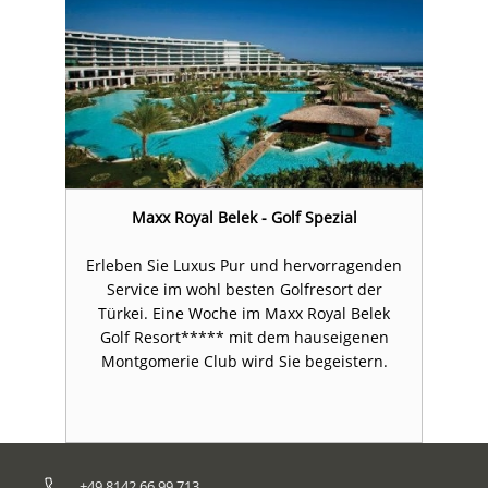
Maxx Royal Belek - Golf Spezial
en
Erleben Sie Luxus Pur und hervorragenden
E
Service im wohl besten Golfresort der
Türkei. Eine Woche im Maxx Royal Belek
Golf Resort***** mit dem hauseigenen
Montgomerie Club wird Sie begeistern.
+49 8142 66 99 713