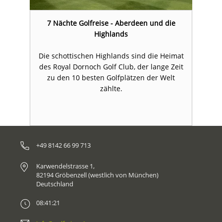
7 Nächte Golfreise - Aberdeen und die
Highlands
at
Die schottischen Highlands sind die Heimat
D
it
des Royal Dornoch Golf Club, der lange Zeit
d
zu den 10 besten Golfplätzen der Welt
zählte.
+49 8142 66 99 713
Karwendelstrasse 1,
82194 Gröbenzell (westlich von München)
Deutschland
08:41:21