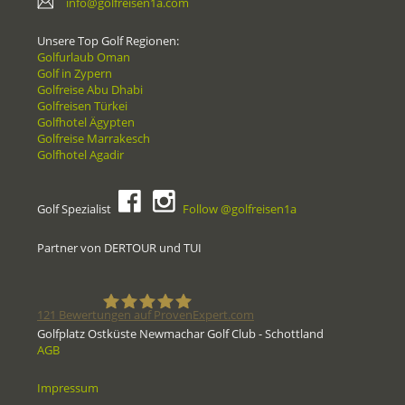
info@golfreisen1a.com
Unsere Top Golf Regionen:
Golfurlaub Oman
Golf in Zypern
Golfreise Abu Dhabi
Golfreisen Türkei
Golfhotel Ägypten
Golfreise Marrakesch
Golfhotel Agadir
Golf Spezialist
Follow @golfreisen1a
Partner von DERTOUR und TUI
121
Bewertungen auf ProvenExpert.com
Golfplatz Ostküste Newmachar Golf Club - Schottland
AGB
Golfreisen1a - Golfreisen vom
Impressum
Spezialisten