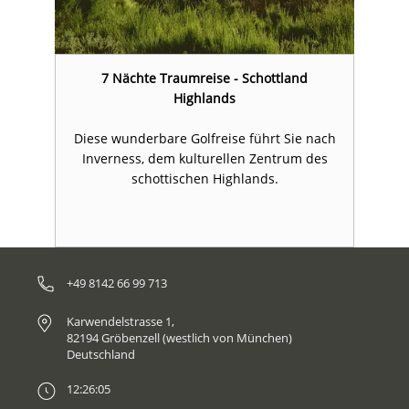
7 Nächte Traumreise - Schottland
Highlands
ch
Diese wunderbare Golfreise führt Sie nach
D
s
Inverness, dem kulturellen Zentrum des
schottischen Highlands.
+49 8142 66 99 713
Karwendelstrasse 1,
82194 Gröbenzell (westlich von München)
Deutschland
12:26:05