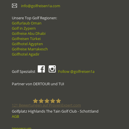
info@golfreisen1a.com
Unsere Top Golf Regionen:
Golfurlaub Oman
Golf in Zypern
Golfreise Abu Dhabi
Golfreisen Türkei
Golfhotel Ägypten
Golfreise Marrakesch
Golfhotel Agadir
Golf Spezialist
Follow @golfreisen1a
Partner von DERTOUR und TUI
121
Bewertungen auf ProvenExpert.com
Golfplatz Highlands The Tain Golf Club - Schottland
AGB
Golfreisen1a - Golfreisen vom
Impressum