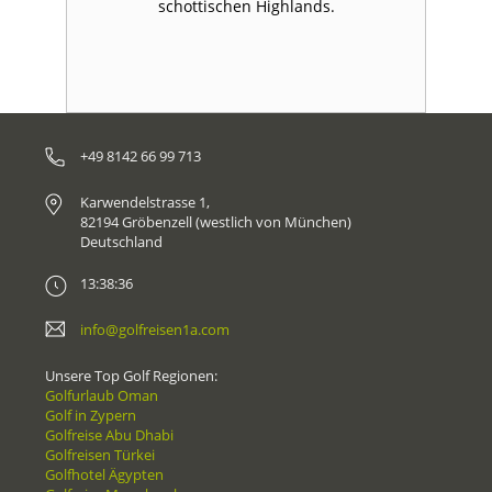
schottischen Highlands.
+49 8142 66 99 713
Karwendelstrasse 1,
82194 Gröbenzell (westlich von München)
Deutschland
13:38:36
info@golfreisen1a.com
Unsere Top Golf Regionen:
Golfurlaub Oman
Golf in Zypern
Golfreise Abu Dhabi
Golfreisen Türkei
Golfhotel Ägypten