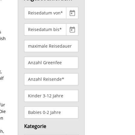
s
ish
,
lf
für
Die
en
Kategorie
h,