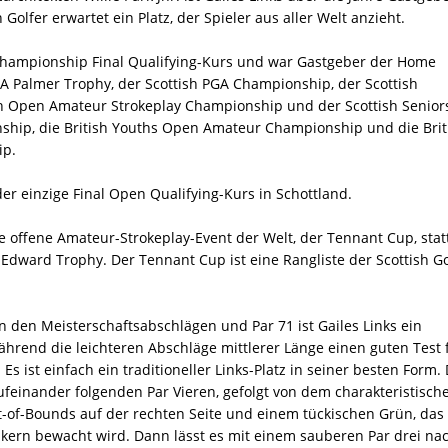
Golfer erwartet ein Platz, der Spieler aus aller Welt anzieht.
n Championship Final Qualifying-Kurs und war Gastgeber der Home
SA Palmer Trophy, der Scottish PGA Championship, der Scottish
h Open Amateur Strokeplay Championship und der Scottish Senior
hip, die British Youths Open Amateur Championship und die Brit
ip.
der einzige Final Open Qualifying-Kurs in Schottland.
ste offene Amateur-Strokeplay-Event der Welt, der Tennant Cup, statt
dward Trophy. Der Tennant Cup ist eine Rangliste der Scottish Go
 den Meisterschaftsabschlägen und Par 71 ist Gailes Links ein
während die leichteren Abschläge mittlerer Länge einen guten Test 
. Es ist einfach ein traditioneller Links-Platz in seiner besten Form. 
ufeinander folgenden Par Vieren, gefolgt von dem charakteristisch
t-of-Bounds auf der rechten Seite und einem tückischen Grün, das
nkern bewacht wird. Dann lässt es mit einem sauberen Par drei nac