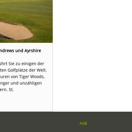
 Andrews und Ayrshire
7 Nächte Troon - Old 
ührt Sie zu einigen der
Im schottischen Ayrshire spie
en Golfplätze der Welt.
anspruchsvollen Golfplätzen mit
puren von Tiger Woods,
Diese Golfreise führt Sie 
anger und unzähligen
berühmtesten Golfplätz
ern. St.
AGB