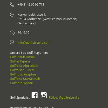
+49 8142 66 99 713
Karwendelstrasse 1,
82194 Gröbenzell (westlich von München)
Deutschland
16:49:16
info@golfreisen1a.com
Unsere Top Golf Regionen:
Golfurlaub Oman
Golf in Zypern
Golfreise Abu Dhabi
Golfreisen Türkei
Golfhotel Ägypten
Golfreise Marrakesch
Golfhotel Agadir
Golf Spezialist
Follow @golfreisen1a
Partner von DERTOUR und TUI