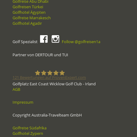
Golfreise Abu Dhabi
Golfreisen Türkei
Golfhotel Ägypten
Golfreise Marrakesch
Golfhotel Agadir
Golf Spezialist
Follow @golfreisen1a
Partner von DERTOUR und TUI
121
Bewertungen auf ProvenExpert.com
Golfplatz East Coast Wicklow Golf Club - Irland
AGB
Golfreisen1a - Golfreisen vom
Impressum
Spezialisten
Copyright Australia-Travelteam GmbH
Golfreise Südafrika
Golfhotel Zypern