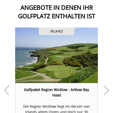
ANGEBOTE IN DENEN IHR
GOLFPLATZ ENTHALTEN IST
IRLAND
ow
Golfpaket Region Wicklow - Arklow Bay
G
Hotel
Die Region Wicklow liegt im Herzen von
en
Irlands altem Osten und doch nur 30
K