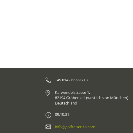
+49 8142 66 99 713
Karwendelstrasse 1,
82194 Gröbenzell (westlich von München)
Deutschland
09:10:31
info@golfreisen1a.com