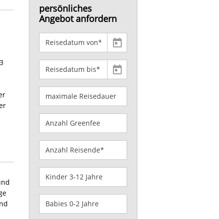
persönliches
Angebot anfordern
3
er
er
und
ge
and