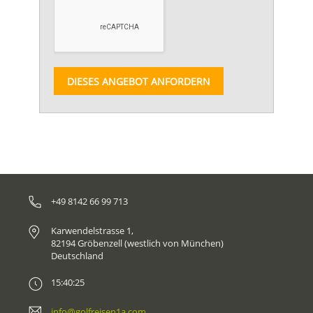
DIESES ANGEBOT ANFORDERN
+49 8142 66 99 713
Karwendelstrasse 1,
82194 Gröbenzell (westlich von München)
Deutschland
15:40:25
info@golfreisen1a.com