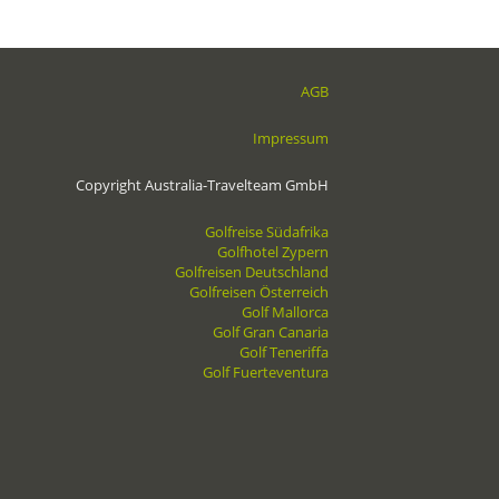
AGB
Impressum
Copyright Australia-Travelteam GmbH
Golfreise Südafrika
Golfhotel Zypern
Golfreisen Deutschland
Golfreisen Österreich
Golf Mallorca
Golf Gran Canaria
Golf Teneriffa
Golf Fuerteventura