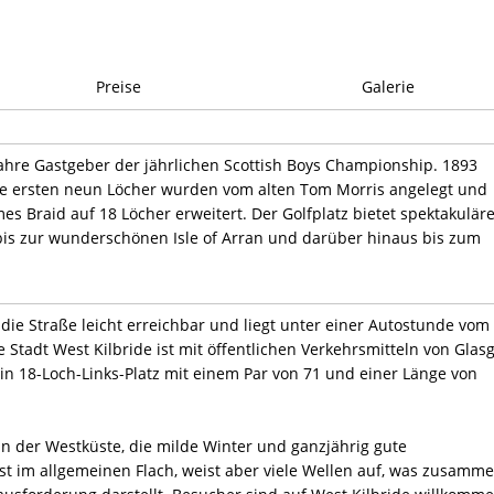
Preise
Galerie
r Jahre Gastgeber der jährlichen Scottish Boys Championship. 1893
e ersten neun Löcher wurden vom alten Tom Morris angelegt und
s Braid auf 18 Löcher erweitert. Der Golfplatz bietet spektakulär
 bis zur wunderschönen Isle of Arran und darüber hinaus bis zum
 die Straße leicht erreichbar und liegt unter einer Autostunde vom
 Stadt West Kilbride ist mit öffentlichen Verkehrsmitteln von Glas
 ein 18-Loch-Links-Platz mit einem Par von 71 und einer Länge von
 an der Westküste, die milde Winter und ganzjährig gute
ist im allgemeinen Flach, weist aber viele Wellen auf, was zusamm