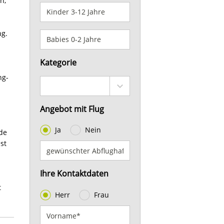
n,
ng.
Kategorie
ng-
Angebot mit Flug
Ja
Nein
de
st
Ihre Kontaktdaten
t
Herr
Frau