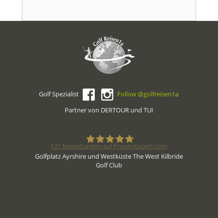
Golf Spezialist
Follow @golfreisen1a
Partner von DERTOUR und TUI
121
Bewertungen auf ProvenExpert.com
Golfplatz Ayrshire und Westküste The West Kilbride
Golf Club
Golfreisen1a - Golfreisen vom
Spezialisten