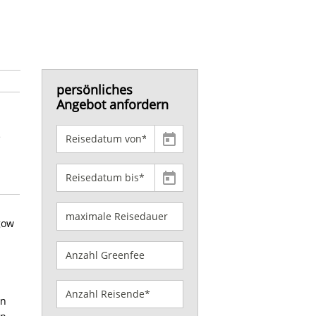
persönliches
Angebot anfordern
e
gow
en