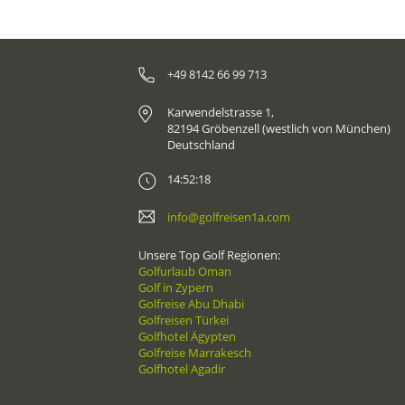
+49 8142 66 99 713
Karwendelstrasse 1,
82194 Gröbenzell (westlich von München)
Deutschland
14:52:18
info@golfreisen1a.com
Unsere Top Golf Regionen:
Golfurlaub Oman
Golf in Zypern
Golfreise Abu Dhabi
Golfreisen Türkei
Golfhotel Ägypten
Golfreise Marrakesch
Golfhotel Agadir