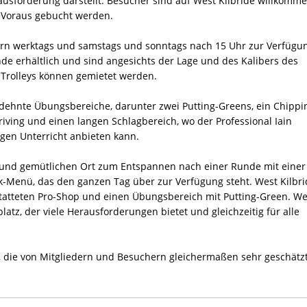
ausforderung darstellt. Besucher sind auf West Kilbride willkomme
 Voraus gebucht werden.
rn werktags und samstags und sonntags nach 15 Uhr zur Verfügu
de erhältlich und sind angesichts der Lage und des Kalibers des
 Trolleys können gemietet werden.
dehnte Übungsbereiche, darunter zwei Putting-Greens, ein Chippi
ving und einen langen Schlagbereich, wo der Professional Iain
igen Unterricht anbieten kann.
und gemütlichen Ort zum Entspannen nach einer Runde mit einer
-Menü, das den ganzen Tag über zur Verfügung steht. West Kilbri
statteten Pro-Shop und einen Übungsbereich mit Putting-Green. We
latz, der viele Herausforderungen bietet und gleichzeitig für alle
e, die von Mitgliedern und Besuchern gleichermaßen sehr geschätz