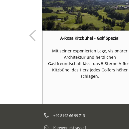
tel Rasmushof
A-Rosa Kitzbühel - Golf Spezial
 direkt am Fuße
Mit seiner exponierten Lage, visionärer
enkamms, im
Architektur und herzlichen
n Streif und
Gastfreundschaft lässt das 5-Sterne A-Ro
 besser können
Kitzbühel das Herz jedes Golfers höher
 wohnen.
schlagen.
+49 8142 66 99 713
Karwendelstrasse 1,