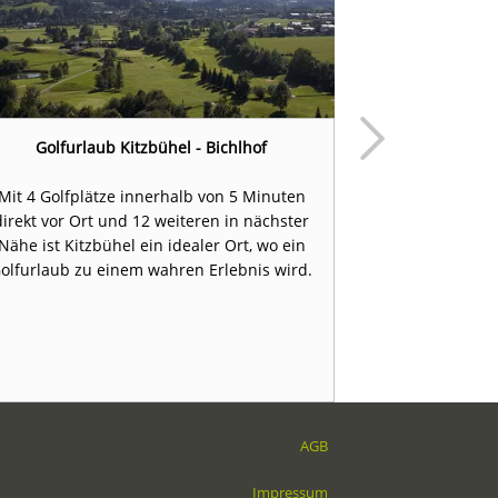
Golfurlaub Kitzbühel - Bichlhof
Golfurlaub K
Mit 4 Golfplätze innerhalb von 5 Minuten
Ein Golfurlaub
direkt vor Ort und 12 weiteren in nächster
des weltbe
Nähe ist Kitzbühel ein idealer Ort, wo ein
Zielgelände
olfurlaub zu einem wahren Erlebnis wird.
unmittelbar a
Sie in 
AGB
Impressum