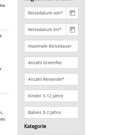
ama
e
r
n,
dem
Kategorie