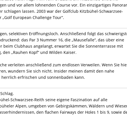
igen und vor allem lohnenden Course vor. Ein einzigartiges Panor
er schlagen lassen. 2003 war der Golfclub Kitzbühel-Schwarzsee-
r „Golf European Challenge Tour“.
gen, selektiven Eröffnungsloch. Anschließend folgt das schwierigst
indruckend: das Par 3 Nummer 16, die „Mausefalle“, das über eine
der beim Clubhaus angelangt, erwartet Sie die Sonnenterrasse mit
g, den „Rauhen Kopf“ und Wilden Kaiser.
üche verleiten anschließend zum endlosen Verweilen. Wenn Sie hie
ren, wundern Sie sich nicht. Insider meinen damit den nahe
 herrlich erfrischen und sonnenbaden kann.
 Schlag.
bühel-Schwarzsee-Reith seine eigene Faszination auf alle
itzbüheler Alpen, umgeben von Gebirgskämmen, Wäldern und Wiese
asserhindernissen, den flachen Fairways der Holes 1 bis 9, sowie 