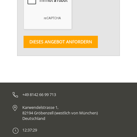
DIESES ANGEBOT ANFORDERN
+49 8142 66 99 713
Karwendelstrasse 1,
82194 Gröbenzell (westlich von München)
Deutschland
12:37:29