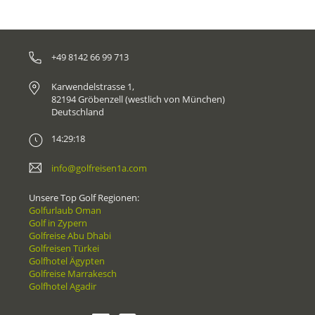
+49 8142 66 99 713
Karwendelstrasse 1,
82194 Gröbenzell (westlich von München)
Deutschland
14:29:18
info@golfreisen1a.com
Unsere Top Golf Regionen:
Golfurlaub Oman
Golf in Zypern
Golfreise Abu Dhabi
Golfreisen Türkei
Golfhotel Ägypten
Golfreise Marrakesch
Golfhotel Agadir