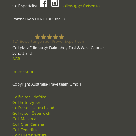
Golf Spezialist
Follow @golfreisen1a
Partner von DERTOUR und TUI
121
Bewertungen auf ProvenExpert.com
Golfplatz Edinburgh Dalmahoy East & West Course -
Schottland
Golfreisen1a - Golfreisen vom
AGB
Spezialisten
Impressum
Copyright Australia-Travelteam GmbH
Golfreise Südafrika
Golfhotel Zypern
Golfreisen Deutschland
Golfreisen Österreich
Golf Mallorca
Golf Gran Canaria
Golf Teneriffa
Golf Fuerteventura