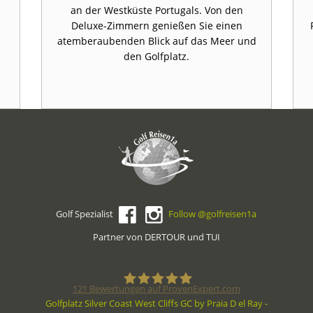
an der Westküste Portugals. Von den
Deluxe-Zimmern genießen Sie einen
atemberaubenden Blick auf das Meer und
den Golfplatz.
Golf Spezialist
Follow @golfreisen1a
Partner von DERTOUR und TUI
121
Bewertungen auf ProvenExpert.com
Golfplatz Silver Coast West Cliffs GC by Praia D el Ray -