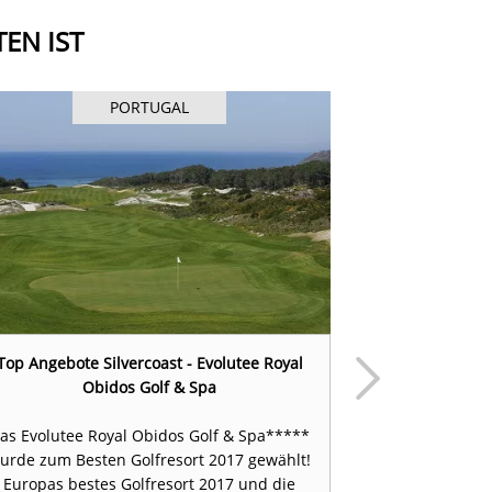
EN IST
PORTUGAL
Top Angebote Silvercoast - Evolutee Royal
Top Angebot O
Obidos Golf & Spa
as Evolutee Royal Obidos Golf & Spa*****
Sie suchen ein
urde zum Besten Golfresort 2017 gewählt!
Sie frei und 
Europas bestes Golfresort 2017 und die
Frühstücken