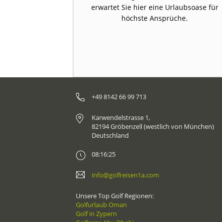
d einen der
erwartet Sie hier eine Urlaubsoase für
nald Steel.
höchste Ansprüche.
+49 8142 66 99 713
Karwendelstrasse 1,
82194 Gröbenzell (westlich von München)
Deutschland
08:16:25
info@golfreisen1a.com
Unsere Top Golf Regionen:
Golfurlaub Oman
Golf in Zypern