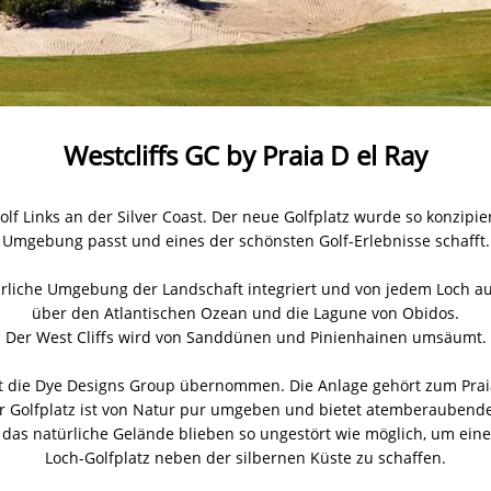
Westcliffs GC by Praia D el Ray
lf Links an der Silver Coast. Der neue Golfplatz wurde so konzipiert
Umgebung passt und eines der schönsten Golf-Erlebnisse schafft.
atürliche Umgebung der Landschaft integriert und von jedem Loch a
über den Atlantischen Ozean und die Lagune von Obidos.
Der West Cliffs wird von Sanddünen und Pinienhainen umsäumt.
at die Dye Designs Group übernommen. Die Anlage gehört zum Prai
er Golfplatz ist von Natur pur umgeben und bietet atemberaubende 
as natürliche Gelände blieben so ungestört wie möglich, um einen
Loch-Golfplatz neben der silbernen Küste zu schaffen.