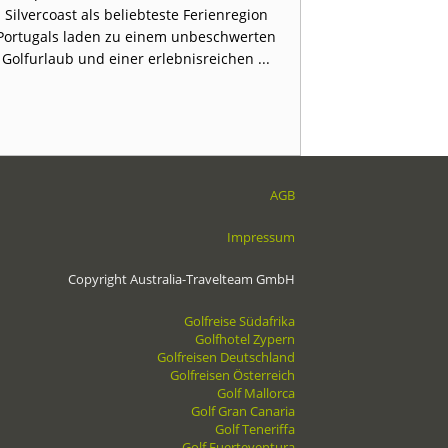
Silvercoast als beliebteste Ferienregion
Ihnen schmeckt
Portugals laden zu einem unbeschwerten
Abendessen s
Golfurlaub und einer erlebnisreichen ...
ohne 
AGB
Impressum
Copyright Australia-Travelteam GmbH
Golfreise Südafrika
Golfhotel Zypern
Golfreisen Deutschland
Golfreisen Österreich
Golf Mallorca
Golf Gran Canaria
Golf Teneriffa
Golf Fuerteventura