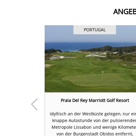
ANGEB
PORTUGAL
eheimtipp für
Praia Del Rey Marriott Golf Resort
ssabon
Idyllisch an der Westküste gelegen, nur ei
n Sie auf den
knappe Autostunde von der pulsierende
elen Sie den
Metropole Lissabon und wenige Kilomete
allesteros
von der Burgenstadt Obidos entfernt,