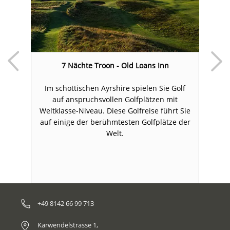
t
7 Nächte Troon - Old Loans Inn
Im schottischen Ayrshire spielen Sie Golf
“
auf anspruchsvollen Golfplätzen mit
Weltklasse-Niveau. Diese Golfreise führt Sie
auf einige der berühmtesten Golfplätze der
Welt.
T
+49 8142 66 99 713
Karwendelstrasse 1,