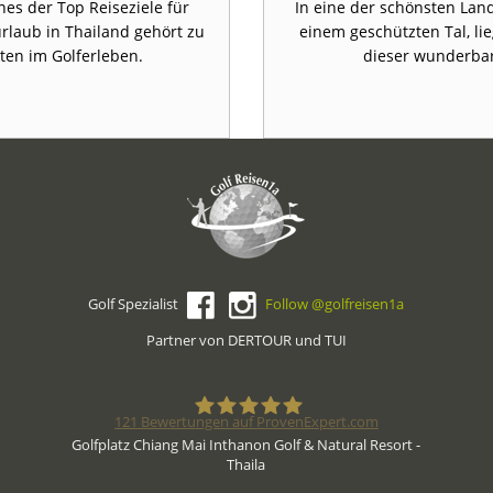
nes der Top Reiseziele für
In eine der schönsten Land
urlaub in Thailand gehört zu
einem geschützten Tal, li
en im Golferleben.
dieser wunderbar
Golf Spezialist
Follow @golfreisen1a
Partner von DERTOUR und TUI
121
Bewertungen auf ProvenExpert.com
Golfplatz Chiang Mai Inthanon Golf & Natural Resort -
Thaila
Golfreisen1a - Golfreisen vom