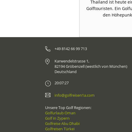
sten Landschaften Thailands, in
Thailand ist heute ei
n Tal, liegt der Ausgangspunkt
Golftouristen. Ein Golf
underbaren Golfreise.
den Höhepunkt
+49 8142 66 99 713
Karwendelstrasse 1,
82194 Gröbenzell (westlich von München)
Deutschland
20:07:27
info@golfreisen1a.com
Unsere Top Golf Regionen:
Golfurlaub Oman
Golf in Zypern
Golfreise Abu Dhabi
Golfreisen Türkei