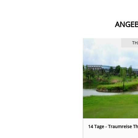
ANGEB
THAILAND
TH
 - Best of Chiang Mai
14 Tage - Traumreise T