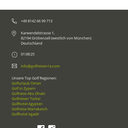
+49 8142 66 99 713
Karwendelstrasse 1,
82194 Gröbenzell (westlich von München)
Deutschland
01:08:25
info@golfreisen1a.com
Unsere Top Golf Regionen:
Golfurlaub Oman
Golf in Zypern
Golfreise Abu Dhabi
Golfreisen Türkei
Golfhotel Ägypten
Golfreise Marrakesch
Golfhotel Agadir