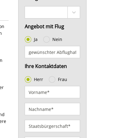
Angebot mit Flug
on
h
Ja
Nein
an
Ihre Kontaktdaten
Herr
Frau
er
und
ere