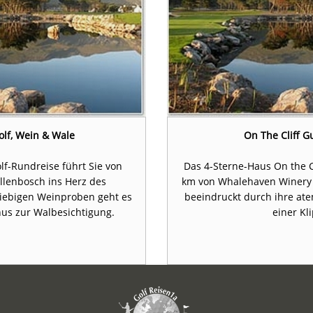
olf, Wein & Wale
On The Cliff G
f-Rundreise führt Sie von
Das 4-Sterne-Haus On the Cl
llenbosch ins Herz des
km von Whalehaven Winery e
iebigen Weinproben geht es
beeindruckt durch ihre at
us zur Walbesichtigung.
einer Kl