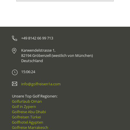
+49 8142 66 99 713
Karwendelstrasse 1,
82194 Gröbenzell (westlich von München)
Deutschland
15:06:24
info@golfreisen1a.com
Unsere Top Golf Regionen:
Golfurlaub Oman
Golf in Zypern
Golfreise Abu Dhabi
Golfreisen Türkei
Golfhotel Ägypten
Golfreise Marrakesch