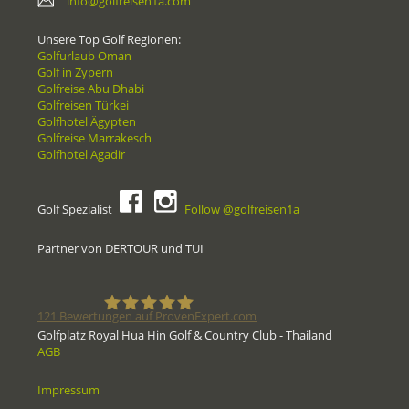
info@golfreisen1a.com
Unsere Top Golf Regionen:
Golfurlaub Oman
Golf in Zypern
Golfreise Abu Dhabi
Golfreisen Türkei
Golfhotel Ägypten
Golfreise Marrakesch
Golfhotel Agadir
Golf Spezialist
Follow @golfreisen1a
Partner von DERTOUR und TUI
121
Bewertungen auf ProvenExpert.com
Golfplatz Royal Hua Hin Golf & Country Club - Thailand
AGB
Golfreisen1a - Golfreisen vom
Impressum
Spezialisten