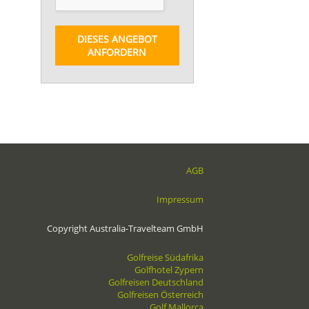
DIESES ANGEBOT
ANFORDERN
AGB
Impressum
Copyright Australia-Travelteam GmbH
Golfreise Südafrika
Golfhotel Zypern
Golfreisen Deutschland
Golfreisen Österreich
Golf Mallorca