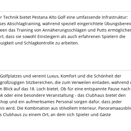
echnik bietet Pestana Alto Golf eine umfassende Infrastruktur:
ises Abschlagtraining, während speziell eingerichtete Übungsberei
Green das Training von Annäherungsschlägen und Putts ermögliche
t, dass sie sowohl Einsteigern als auch erfahrenen Spielern die
uigkeit und Schlagkontrolle zu arbeiten.
Golfplatzes und vereint Luxus, Komfort und die Schönheit der
großzügigen Sitzbereichen, die zum Verweilen einladen, während 
en Blick auf das 18. Loch bietet. Ob für eine entspannte Pause nach
nk oder eine besondere Veranstaltung - das Clubhaus bietet den
Shop und ein aufmerksames Personal sorgen dafür, dass jeder
s wird. Die Kombination aus stilvollem Interieur, Panoramaausbli
s Clubhaus zu einem Ort, an dem sich Spieler und Gäste