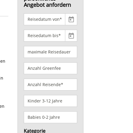
Angebot anfordern
gen
h
in
den
Kategorie