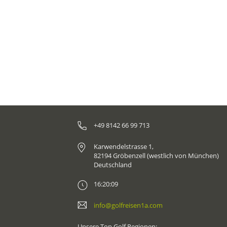
+49 8142 66 99 713
Karwendelstrasse 1,
82194 Gröbenzell (westlich von München)
Deutschland
16:20:09
info@golfreisen1a.com
Unsere Top Golf Regionen: