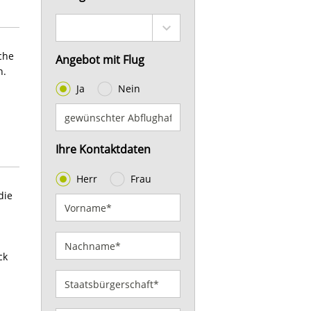
che
Angebot mit Flug
n.
Ja
Nein
Ihre Kontaktdaten
Herr
Frau
die
ck