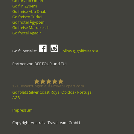
Golfurlaub Oman
Golf in Zypern
Golfreise Abu Dhabi
Golfreisen Türkei
Golfhotel Ägypten
Golfreise Marrakesch
Golfhotel Agadir
Golf Spezialist
Follow @golfreisen1a
Partner von DERTOUR und TUI
121
Bewertungen auf ProvenExpert.com
Golfplatz Silver Coast Royal Obidos - Portugal
AGB
Golfreisen1a - Golfreisen vom
Impressum
Spezialisten
Copyright Australia-Travelteam GmbH