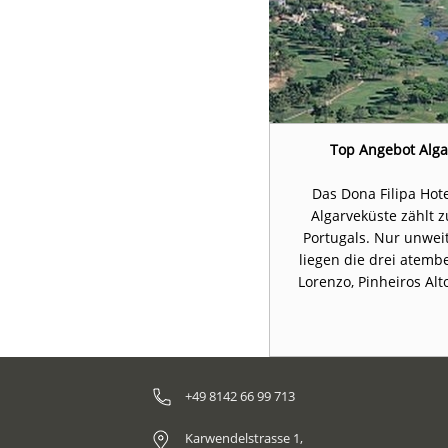
e - Penina Hotel & Golf Resort
Top Angebot Algar
s "das" Golfparadies in Europa und
Das Dona Filipa Hot
rzem zum wiederholten Male zur
Algarveküste zählt 
 des Jahres in Europa gewählt.
Portugals. Nur unwei
liegen die drei atem
Lorenzo, Pinheiros Al
+49 8142 66 99 713
Karwendelstrasse 1,