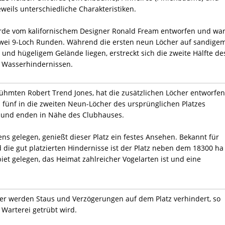
weils unterschiedliche Charakteristiken.
urde vom kalifornischem Designer Ronald Fream entworfen und wa
 zwei 9-Loch Runden. Während die ersten neun Löcher auf sandige
und hügeligem Gelände liegen, erstreckt sich die zweite Hälfte de
n Wasserhindernissen.
rühmten Robert Trend Jones, hat die zusätzlichen Löcher entworfen
 fünf in die zweiten Neun-Löcher des ursprünglichen Platzes
en und enden in Nähe des Clubhauses.
s gelegen, genießt dieser Platz ein festes Ansehen. Bekannt für
die gut platzierten Hindernisse ist der Platz neben dem 18300 ha
et gelegen, das Heimat zahlreicher Vogelarten ist und eine
er werden Staus und Verzögerungen auf dem Platz verhindert, so
 Warterei getrübt wird.