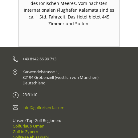
des Ionischen Meeres. Vom nächsten
Internationalen Flughafen Kalamata sind es
H
ca. 1 Std. Fahrzeit. Das Hotel bietet 445
Zimmer und Suiten.
+49 8142 66 99 713
Karwendelstrasse 1,
82194 Gröbenzell (westlich von München)
Deutschland
23:31:10
info@golfreisen1a.com
Unsere Top Golf Regionen:
Golfurlaub Oman
Golf in Zypern
Golfreise Abu Dhabi