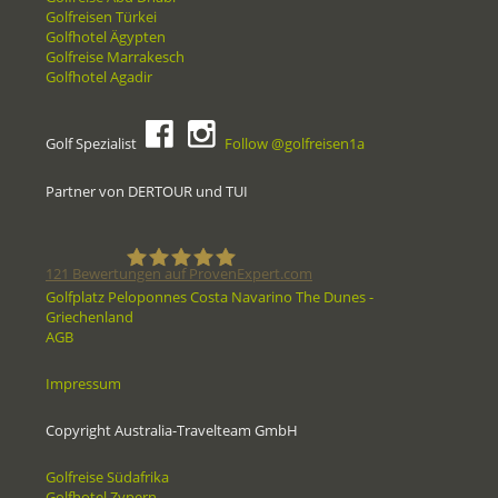
Golfreisen Türkei
Golfhotel Ägypten
Golfreise Marrakesch
Golfhotel Agadir
Golf Spezialist
Follow @golfreisen1a
Partner von DERTOUR und TUI
121
Bewertungen auf ProvenExpert.com
Golfplatz Peloponnes Costa Navarino The Dunes -
Griechenland
Golfreisen1a - Golfreisen vom
AGB
Spezialisten
Impressum
Copyright Australia-Travelteam GmbH
Golfreise Südafrika
Golfhotel Zypern